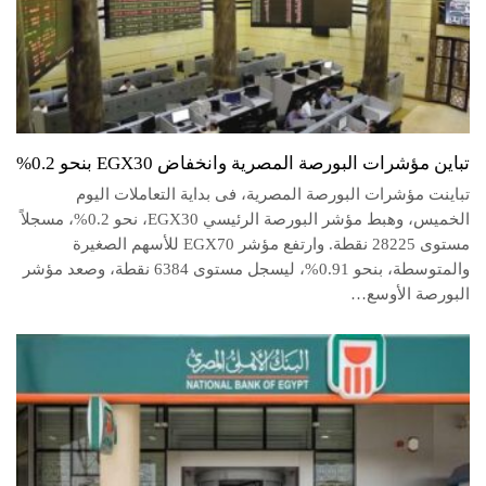
تباين مؤشرات البورصة المصرية وانخفاض EGX30 بنحو 0.2%
تباينت مؤشرات البورصة المصرية، فى بداية التعاملات اليوم
الخميس، وهبط مؤشر البورصة الرئيسي EGX30، نحو 0.2%، مسجلاً
مستوى 28225 نقطة. وارتفع مؤشر EGX70 للأسهم الصغيرة
والمتوسطة، بنحو 0.91%، ليسجل مستوى 6384 نقطة، وصعد مؤشر
البورصة الأوسع…