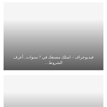
فيديوجراف – امتلك مصنعك في 7 سنوات.. أعرف
الشروط…