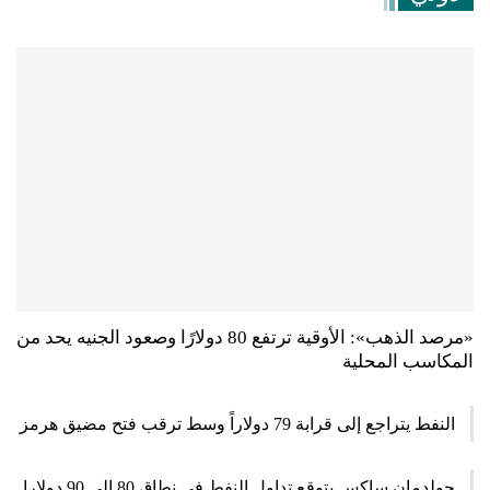
«مرصد الذهب»: الأوقية ترتفع 80 دولارًا وصعود الجنيه يحد من
المكاسب المحلية
النفط يتراجع إلى قرابة 79 دولاراً وسط ترقب فتح مضيق هرمز
جولدمان ساكس يتوقع تداول النفط في نطاق 80 إلى 90 دولارا