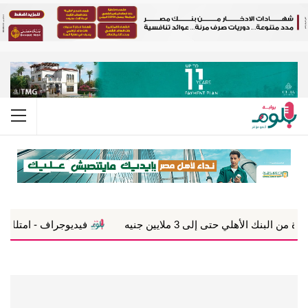
فيديوجراف - امتلك مصنعك في 7 سنوات.. أعرف الشروط والخطوات