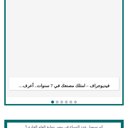
تيسيرات حكومية على الأراضي.. هل تزيل عقبات…
كم سيصل عدد السياح في مصر بنهاية العام الجاري؟