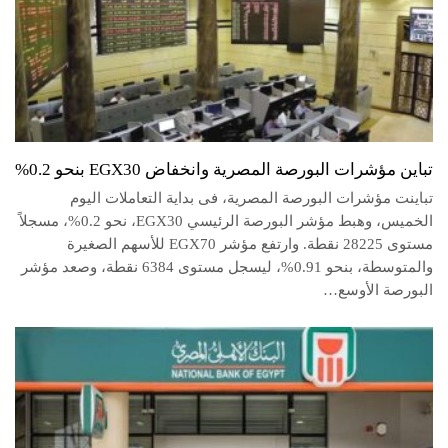
تباين مؤشرات البورصة المصرية وانخفاض EGX30 بنحو 0.2%
تباينت مؤشرات البورصة المصرية، فى بداية التعاملات اليوم
الخميس، وهبط مؤشر البورصة الرئيسي EGX30، نحو 0.2%، مسجلاً
مستوى 28225 نقطة. وارتفع مؤشر EGX70 للأسهم الصغيرة
والمتوسطة، بنحو 0.91%، ليسجل مستوى 6384 نقطة، وصعد مؤشر
البورصة الأوسع…