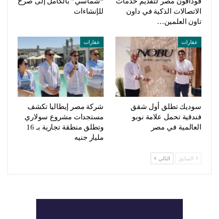
ڤودافون مصر لتقديم خدمات
“شماسي” بالكامل إلى صرح
الاتصالات الذكية في داون
للإنشاءات
تاون العلمين…
عقارات
عقارات
سوديك تطلق أول شقق
شركة مصر إيطاليا تكشف
فندقية تحمل علامة نوبو
مستجدات مشروع سولاري
العالمية في مصر
وتطلق منطقة تجارية بـ 16
مليار جنيه
السابق
التالي