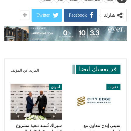
Twitter
Facebook
شارك
قد يعجبك ايضا
المزيد عن المؤلف
عقارات
أسواق
سيتي إيدج تتعاون مع
سيراك تُسند تنفيذ مشروع