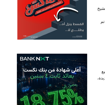
لشيخ
تم
يع
يدة،