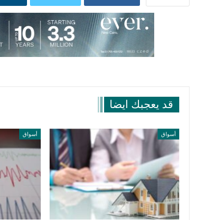
قد يعجبك ايضا
أسواق
أسواق