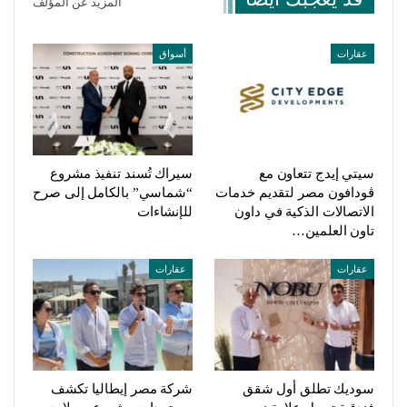
المزيد عن المؤلف
عقارات
أسواق
سيتي إيدج تتعاون مع
سيراك تُسند تنفيذ مشروع
ڤودافون مصر لتقديم خدمات
“شماسي” بالكامل إلى صرح
الاتصالات الذكية في داون
للإنشاءات
تاون العلمين…
عقارات
عقارات
سوديك تطلق أول شقق
شركة مصر إيطاليا تكشف