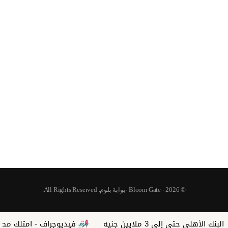
© 2026 - Bloom Gate -بوابة بلوم. All Rights Reserved.
فيديوجراف - امتلك مصنعك في 7 سنوات.. أعرف الشروط والخطوا