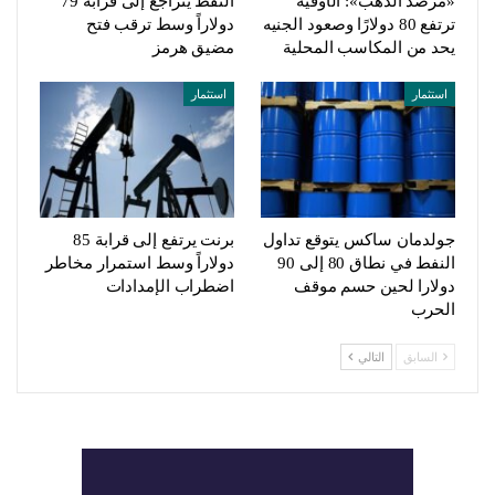
«مرصد الذهب»: الأوقية
النفط يتراجع إلى قرابة 79
ترتفع 80 دولارًا وصعود الجنيه
دولاراً وسط ترقب فتح
يحد من المكاسب المحلية
مضيق هرمز
استثمار
استثمار
جولدمان ساكس يتوقع تداول
برنت يرتفع إلى قرابة 85
النفط في نطاق 80 إلى 90
دولاراً وسط استمرار مخاطر
دولارا لحين حسم موقف
اضطراب الإمدادات
الحرب
السابق
التالي