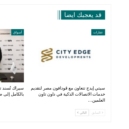
قد يعجبك ايضا
عقارات
أسواق
سيتي إيدج تتعاون مع ڤودافون مصر لتقديم
سيراك تُسند 
خدمات الاتصالات الذكية في داون تاون
بالكامل إلى ص
العلمين…
السابق
التالي