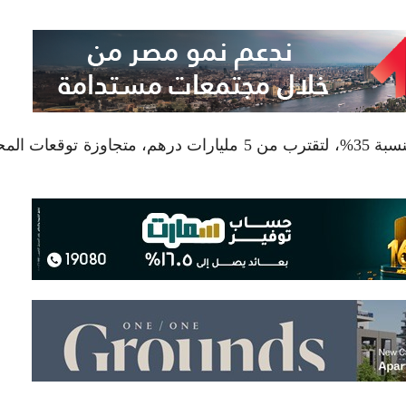
سجلت «إعمار العقارية» ارتفاعًا في أرباحها الفصلية بنسبة 35%، لتقترب من 5 مليارات درهم، متجاوزة تو