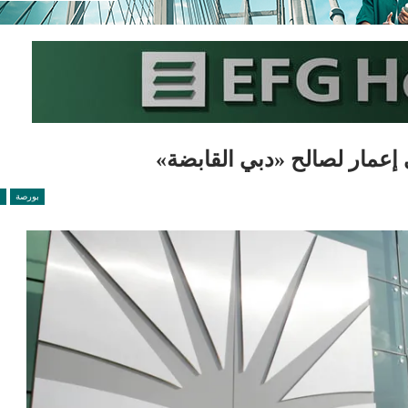
إعمار لصالح «دبي القابضة»
بورصة
ع