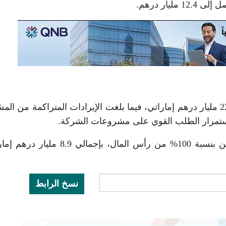
ارتفعت المبيعات العقارية للشركة بنسبة 16% إلى 22.4 مليار درهم إماراتي، فيما بلغت الإيرادات المتراكمة من 
كما أعلنت «إعمار» توزيع أرباح نقدية على المساهمين بنسبة 100% من رأس المال، بإجمالي
نسخ الرابط