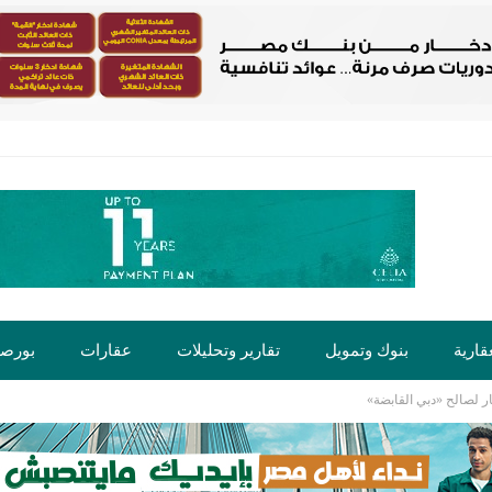
قارية
بنوك وتمويل
تقارير وتحليلات
عقارات
بورص
ر لصالح «دبي القابضة»