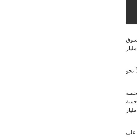
ربع الأول من عام 2026، دخول السوق
ة من التصحيح الهيكلي، حيث سجل كبار المطورين العشرة الأوائل مبيعات تعاقدية إجمالية بلغت 271 مليار
لاً نحو
بحصة
 الأجنبية
ية. وفي الوقت ذاته، تبرز العين السخنة كوجهة صاعدة بقوة، حيث حققت مبيعات وصلت إلى 40 مليار
 على