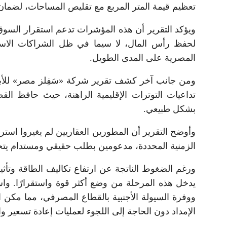
تعظيم قيمة المتر المربع مع تقليص المساحات، لضمان
ويؤكد التقرير أن هذه المؤشرات تدعم استقرار السوق بع
لحفظ رأس المال، لا سيما في ظل الشراكات الاستراتي
المصرية على المدى الطويل.
ومن جانب آخر كشف تقرير شركة «سَفِلز مصر» للأب
تداعيات التوترات الإقليمية الراهنة، حيث حافظ الق
بشكل طبيعي.
وأوضح التقرير أن المطورين العقاريين لم يغيروا استر
الزمنية المحددة، مدعومين بطلب حقيقي ومستدام يتجاو
ورغم الضغوط الناتجة عن ارتفاع تكاليف الطاقة وتأثير
يدخل هذه المرحلة من وضع أكثر قوة واستقرارًا. واست
ووفرة السيولة الأجنبية بالقطاع المصرفي، مما مك
الإمداد دون الحاجة إلى اللجوء لعمليات إعادة تسعير و