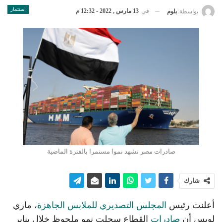
استثمار
في
13 مارس , 2022 - 12:32 م
بواسطة
بلوم
صادرات مصر تشهد نموا مستمرا بالفترة الماضية
شارك
أعلنت رئيس
المجلس التصديري للملابس الجاهزة
، ماري
لويس أن
صادرات
القطاع سجلت نمو ملحوظ خلال يناير