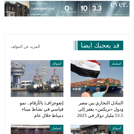
قد يعجبك ايضا
المزيد عن المؤلف
استثمار
أسواق
التبادل التجاري بين مصر
إنفوجراف| بالأرقام.. نمو
ودول «بريكس» يقفز إلى
قياسي في نشاط ميناء
53.5 مليار دولار في 2025
دمياط خلال عام
أسواق
استثمار