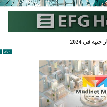
أسواق
ع