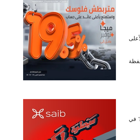
يار جنيه خلال عام 2024، لتصبح الأعلى
 محفظة
وأطلقت الشركة عدد من المشروعات في 2024، بما في ذلك مراحل جديدة في تاج سيتي وسراي وThe Butterfly في