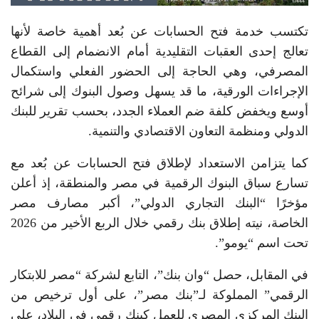
تكتسب خدمة فتح الحسابات عن بُعد أهمية خاصة لأنها
تعالج إحدى العقبات التقليدية أمام الانضمام إلى القطاع
المصرفي، وهي الحاجة إلى الحضور الفعلي واستكمال
الإجراءات الورقية، ما قد يسهل وصول البنوك إلى شرائح
أوسع ويخفض كلفة ضم العملاء الجدد، بحسب تقرير للبنك
الدولي ومنظمة التعاون الاقتصادي والتنمية.
كما يتزامن الاستعداد لإطلاق فتح الحسابات عن بُعد مع
تسارع سباق البنوك الرقمية في مصر والمنطقة، إذ أعلن
مؤخرًا “البنك التجاري الدولي”، أكبر مصارف مصر
الخاصة، نيته إطلاق بنك رقمي خلال الربع الأخير من 2026
تحت اسم “يومو”.
في المقابل، حصل “وان بنك”، التابع لشركة “مصر للابتكار
الرقمي” المملوكة لـ”بنك مصر”، على أول ترخيص من
البنك المركزي المصري للعمل كبنك رقمي في البلاد، على