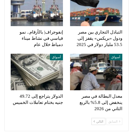
التبادل التجاري بين مصر
إنفوجراف| بالأرقام.. نمو
ودول «بريكس» يقفز إلى
قياسي في نشاط ميناء
53.5 مليار دولار في 2025
دمياط خلال عام
أسواق
أسواق
معدل البطالة في مصر
الدولار يتراجع إلى 49.72
ينخفض إلى 5.8% بالربع
جنيه بختام تعاملات الخميس
الثاني من 2026
السابق
التالي