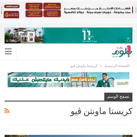
الصفحة الرئيسية
كريستا ماونتن ڤيو
تصفح الوسم
كريستا ماونتن ڤيو