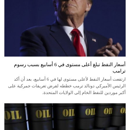
أسعار النفط تبلغ أعلى مستوى في 6 أسابيع بسبب رسوم
ترامب
ارتفعت أسعار النفط لأعلى مستوى لها في 6 أسابيع، بعد أن أكد
الرئيس الأميركي دونالد ترمب خططه لفرض تعريفات جمركية على
أكبر موردين للنفط الخام إلى الولايات المتحدة.