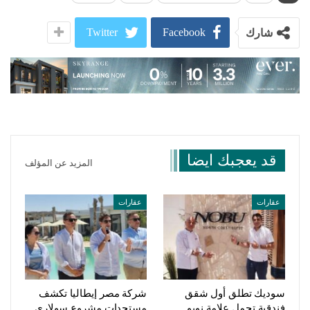
Twitter
Facebook
شارك
قد يعجبك ايضا
المزيد عن المؤلف
عقارات
عقارات
سوديك تطلق أول شقق
شركة مصر إيطاليا تكشف
فندقية تحمل علامة نوبو
مستجدات مشروع سولاري