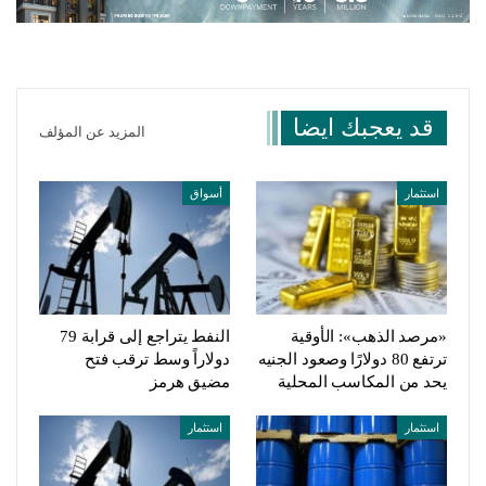
قد يعجبك ايضا
المزيد عن المؤلف
استثمار
أسواق
«مرصد الذهب»: الأوقية
النفط يتراجع إلى قرابة 79
ترتفع 80 دولارًا وصعود الجنيه
دولاراً وسط ترقب فتح
يحد من المكاسب المحلية
مضيق هرمز
استثمار
استثمار