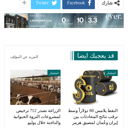
Twitter
Facebook
شارك
قد يعجبك ايضا
المزيد عن المؤلف
استثمار
استثمار
النفط يلامس 80 دولاراً وسط
الزراعة تصدر 712 ترخيص
ترقب نتائج المحادثات بين
لمشروعات الثروة الحيوانية
إيران وعُمان لمضيق هرمز
والداجنة خلال يوليو