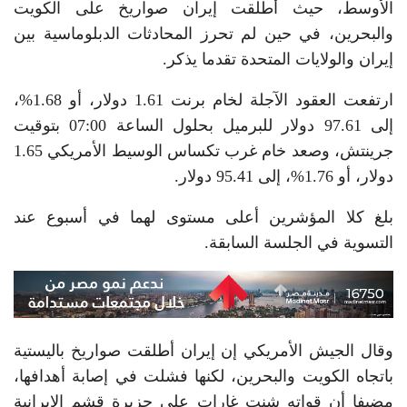
الأوسط، حيث أطلقت إيران صواريخ على الكويت
والبحرين، في حين لم ‌تحرز المحادثات الدبلوماسية بين
إيران والولايات المتحدة تقدما يذكر.
ارتفعت العقود الآجلة لخام برنت 1.61 دولار، أو 1.68%،
إلى 97.61 دولار للبرميل بحلول الساعة 07:00 بتوقيت
جرينتش، وصعد خام غرب تكساس الوسيط الأمريكي 1.65
دولار، أو 1.76%، إلى 95.41 دولار.
بلغ كلا المؤشرين أعلى مستوى لهما في أسبوع عند
التسوية في الجلسة السابقة.
وقال ⁠الجيش الأمريكي إن إيران أطلقت صواريخ باليستية
باتجاه الكويت والبحرين، لكنها فشلت في إصابة أهدافها،
مضيفا أن قواته شنت غارات على جزيرة قشم الإيرانية