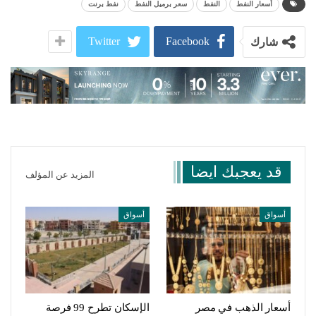
أسعار النفط
النفط
سعر برميل النفط
نفط برنت
Twitter
Facebook
شارك
قد يعجبك ايضا
المزيد عن المؤلف
أسواق
أسواق
أسعار الذهب في مصر
الإسكان تطرح 99 فرصة