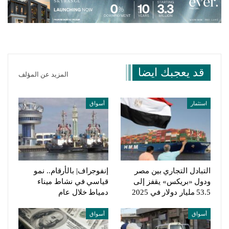
قد يعجبك ايضا
المزيد عن المؤلف
استثمار
أسواق
التبادل التجاري بين مصر
إنفوجراف| بالأرقام.. نمو
ودول «بريكس» يقفز إلى
قياسي في نشاط ميناء
53.5 مليار دولار في 2025
دمياط خلال عام
أسواق
أسواق