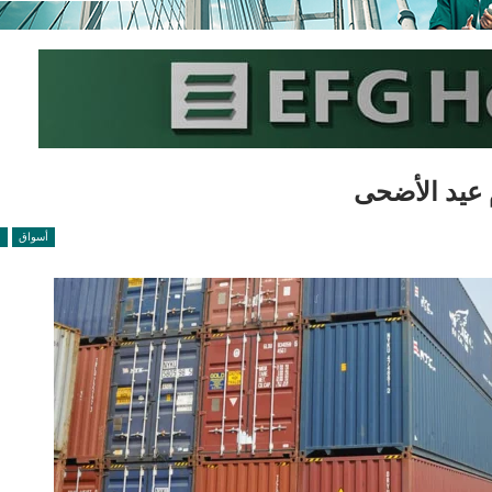
م عيد الأضحى
أسواق
ا