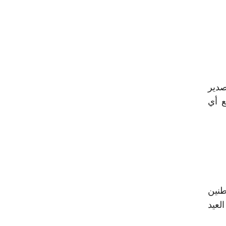
صدير
ع أي
طنين
لعيد