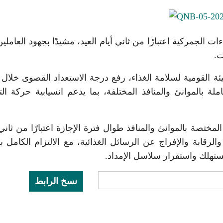
 الجمركية اعتبارًا من ثاني أيام العيد، مشيدًا بجهود العاملي
ت.
ئة القومية لسلامة الغذاء، رفع درجة الاستعداد القصوى خلال 
لة بالموانئ والمنافذ المختلفة، بما يدعم انسيابية حركة الت
مختصة بالموانئ والمنافذ طوال فترة الإجازة اعتبارًا من ثاني 
رقابة والإفراج عن الرسائل الغذائية، مع الالتزام الكامل ب
ستهلك واستقرار سلاسل الإمداد.
نسخ الرابط