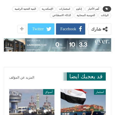
أهم الأخبار
إنكوم
استثمارات
الإسكندرية
البنية التحتية الرقمية
البيانات
الحوسبة السحابية
الذكاء الاصطناعي
Twitter
Facebook
شارك
قد يعجبك ايضا
المزيد عن المؤلف
استثمار
أسواق