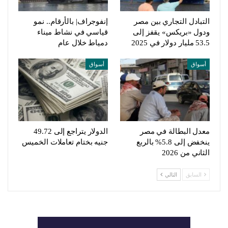
التبادل التجاري بين مصر
إنفوجراف| بالأرقام.. نمو
ودول «بريكس» يقفز إلى
قياسي في نشاط ميناء
53.5 مليار دولار في 2025
دمياط خلال عام
أسواق
أسواق
معدل البطالة في مصر
الدولار يتراجع إلى 49.72
ينخفض إلى 5.8% بالربع
جنيه بختام تعاملات الخميس
الثاني من 2026
السابق
التالي