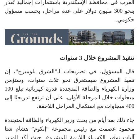
العرب في محافظة الإسكندرية باستثمارات إجمالية تُقدر
بنحو 300 مليون دولار على عدة مراحل، بحسب مسؤول
حكومي.
تنفيذ المشروع خلال 3 سنوات
قال المسؤول، في تصريحات لـ”الشرق بلومبرج”، إن
تنفيذ المشروع سيستغرق نحو ثلاث سنوات، وستؤمن
وزارة الكهرباء والطاقة المتجددة قدرة كهربائية تبلغ 100
ميجاوات خلال المرحلة الأولى، على أن ترتفع تدريجيًا إلى
400 ميجاوات مع استكمال المراحل اللاحقة.
جاء ذلك بعد أيام من بحث وزير الكهرباء والطاقة المتجددة
محمود عصمت مع رئيس مجموعة “إنكوم” هشام شتا
آليات توفير الكهرباء اللازمة للمشروع، حيث أكد الوزير