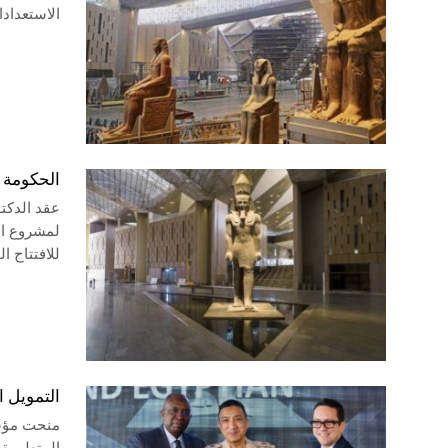
الاستعدادا
الحكومة ت
عقد الدكت
لمشروع ال
للافتتاح ا
التمويل ا
منحت مؤسس