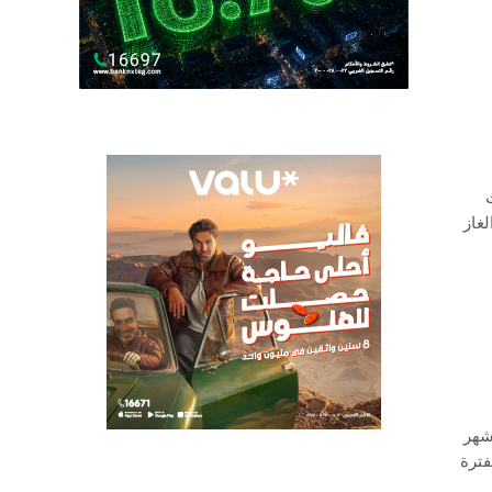
غاز
أول خمسة أشهر
ال نفس الفترة