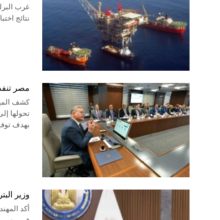
غرب البرل
نتائج اختبارات إنتاجية 
مصر تنفذ 
كشف المهند
بهدف توفير
وزير البترول: ز
أكد المهند