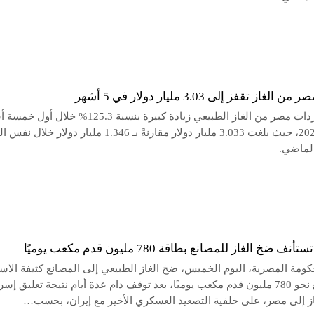
غاز تقفز إلى 3.03 مليار دولار في 5 أشهر
شهدت واردات مصر من الغاز الطبيعي زيادة كبيرة بنسبة 125.3% خلال 
من عام 2025، حيث بلغت 3.033 مليار دولار مقارنةً بـ 1.346 مليار دولار خل
الماضي.
 ضخ الغاز للمصانع بطاقة 780 مليون قدم مكعب يوميًا
كومة المصرية، اليوم الخميس، ضخ الغاز الطبيعي إلى المصانع كثيفة الاس
بطاقة تبلغ نحو 780 مليون قدم مكعب يوميًا، بعد توقف دام عدة أيام نتيجة تعليق إس
غاز إلى مصر، على خلفية التصعيد العسكري الأخير مع إيران، بحسب…