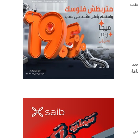
عقب
عد
ستنفذ أول مسح جوي شامل للإمكانات التعدينية منذ 40 عامًا،
عي