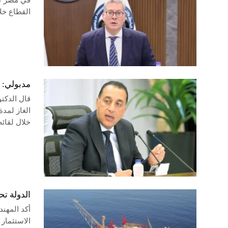
في مصر عا
القطاع خلا
مدبولي: تأ
قال الدكت
الغاز لمد
خلال لقائه
الدولة تحقق وفرًا بقيمة .6
أكد المهند
الاستثمار