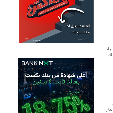
اجات
ذلك
غاز