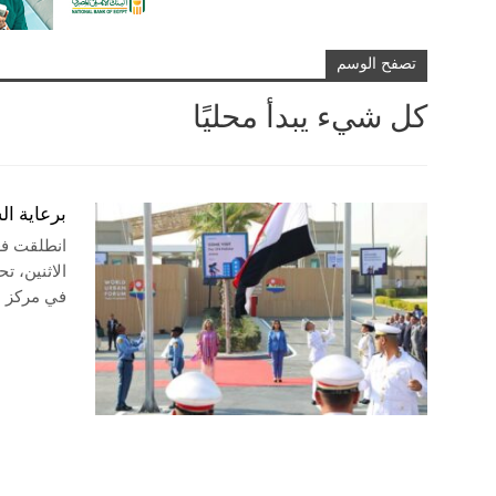
تصفح الوسم
كل شيء يبدأ محليًا
برعاية الس
انطلقت فع
الاثنين، ت
في مركز ال