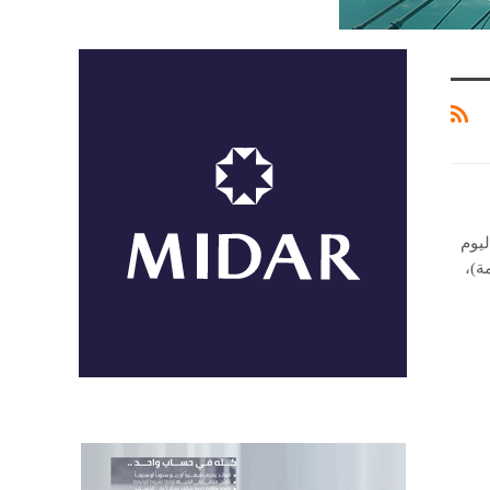
ليوم
ة)،