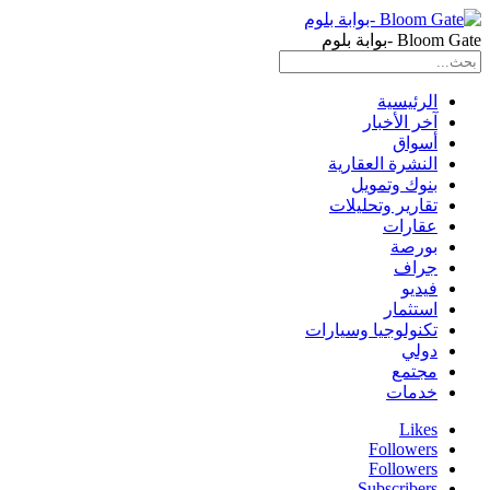
Bloom Gate -بوابة بلوم
الرئيسية
آخر الأخبار
أسواق
النشرة العقارية
بنوك وتمويل
تقارير وتحليلات
عقارات
بورصة
جراف
فيديو
استثمار
تكنولوجيا وسيارات
دولي
مجتمع
خدمات
Likes
Followers
Followers
Subscribers