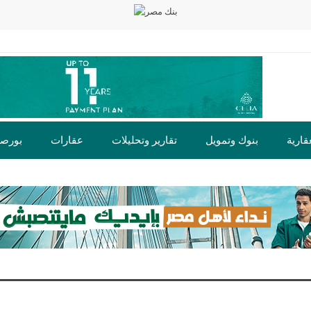
قارية
بنوك وتمويل
تقارير وتحليلات
عقارات
بورص
ت