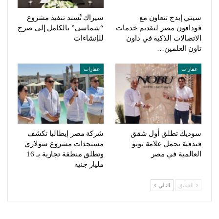
سيتي إيدج تتعاون مع
سيراك تُسند تنفيذ مشروع
ڤودافون مصر لتقديم خدمات
“شماسي” بالكامل إلى صرح
الاتصالات الذكية في داون
للإنشاءات
تاون العلمين…
عقارات
عقارات
سوديك تطلق أول شقق
شركة مصر إيطاليا تكشف
فندقية تحمل علامة نوبو
مستجدات مشروع سولاري
العالمية في مصر
وتطلق منطقة تجارية بـ 16
مليار جنيه
السابق
التالي