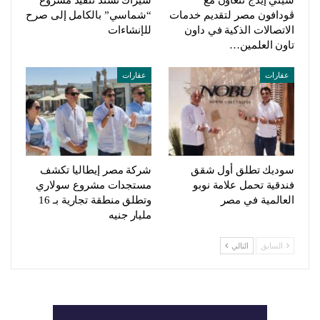
سيتي إيدج تتعاون مع
سيراك تُسند تنفيذ مشروع
ڤودافون مصر لتقديم خدمات
“شماسي” بالكامل إلى صرح
الاتصالات الذكية في داون
للإنشاءات
تاون العلمين…
عقارات
عقارات
سوديك تطلق أول شقق
شركة مصر إيطاليا تكشف
فندقية تحمل علامة نوبو
مستجدات مشروع سولاري
العالمية في مصر
وتطلق منطقة تجارية بـ 16
مليار جنيه
السابق
التالي