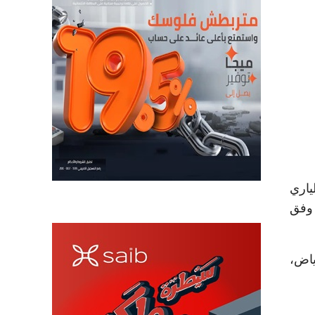
ياري
 وفق
ياض،