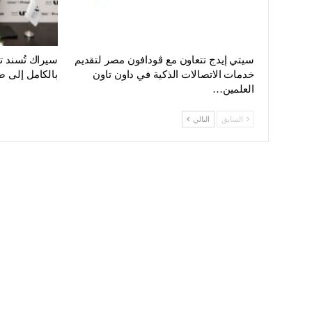
سيتي إيدج تتعاون مع ڤودافون مصر لتقديم
سيراك تُسند 
خدمات الاتصالات الذكية في داون تاون
بالكامل إلى ص
العلمين…
السابق
التالي