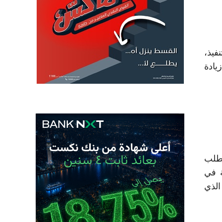
 التنفيذ،
يادة
لطلب
ة في
الذي