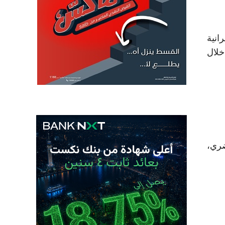
انية
عقده في باكو خلال
ضري،