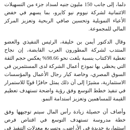
دلما، إلى جانب 150 مليون جنيه لسداد جزء من التسهيلات
الائتمانية لشركة نيووم نيو كايرو، بما يسهم في خفض
الأعباء التمويلية وتحسين صافي الربحية وتعزيز المركز
المالي للمجموعة.
وقال الدكتور أيمن بن خليفة، الرئيس التنفيذي والعضو
المنتدب لشركة المطورون العرب القابضة، إن نجاح
تغطية الاكتتاب بنسبة بلغت نحو 98.66% يعكس حجم الثقة
التي يحظى بها نموذج أعمال الشركة لدى المستثمرين في
السوق المصري، وخاصة كبار رجال الأعمال والمؤسسات
الاستثمارية، مشيرًا إلى أن ذلك يمثل حافزًا قويًا للاستمرار
في تنفيذ خطط التوسع وفق رؤية واضحة تستهدف تعظيم
القيمة للمساهمين وتعزيز استدامة النمو.
وأضاف أن حصيلة زيادة رأس المال سيتم توجيهها وفق
خطة مدروسة تستهدف التوسع في اقتناص فرص
استثمارية جديدة في الأراضي، وتسريع معدلات التنفيذ في