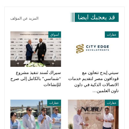
قد يعجبك ايضا
المزيد عن المؤلف
عقارات
أسواق
سيتي إيدج تتعاون مع
سيراك تُسند تنفيذ مشروع
ڤودافون مصر لتقديم خدمات
“شماسي” بالكامل إلى صرح
الاتصالات الذكية في داون
للإنشاءات
تاون العلمين…
عقارات
عقارات