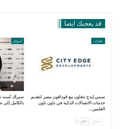
قد يعجبك ايضا
عقارات
أسواق
سيتي إيدج تتعاون مع ڤودافون مصر لتقديم
سيراك تُسند 
خدمات الاتصالات الذكية في داون تاون
بالكامل إلى ص
العلمين…
السابق
التالي