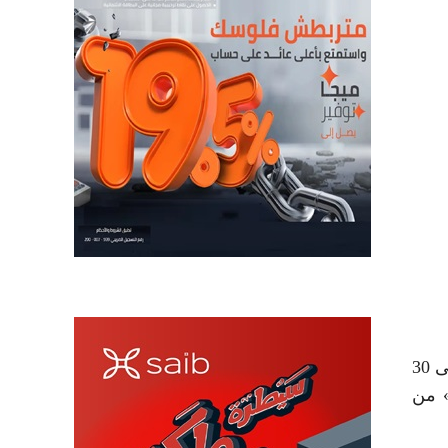
أجرت شركة مرسيليا المصرية الخليجية للاستثمار العقاري زيادة نقدية لرأسمال ذراعها التابعة فى السعودية من 1 إلى 30
» من