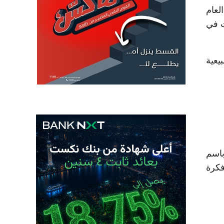
لعام
ة جاءت في
بيعية
اسم
 تصدير فكرة