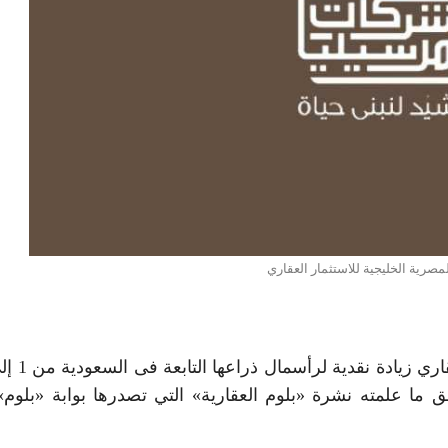
مصرية الخليجية للاستثمار العقاري
ا علمته نشرة «بلوم العقارية» التي تصدرها بوابة «بلوم