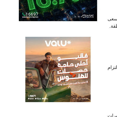
سعى
قة.
زام
برات