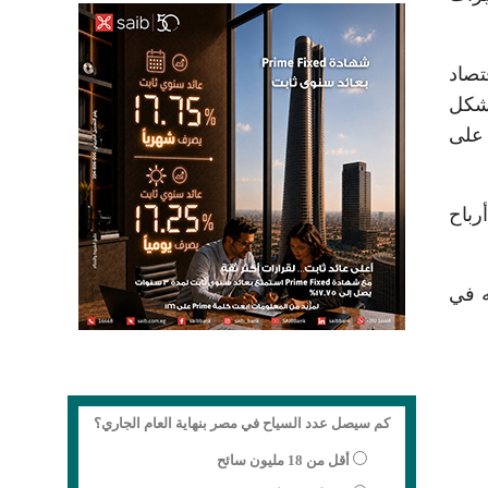
لى تنويع الاقتصاد
بشكل
 على
رباح
 أرباح بقيمة 15.96 مليون جنيه في
كم سيصل عدد السياح في مصر بنهاية العام الجاري؟
أقل من 18 مليون سائح