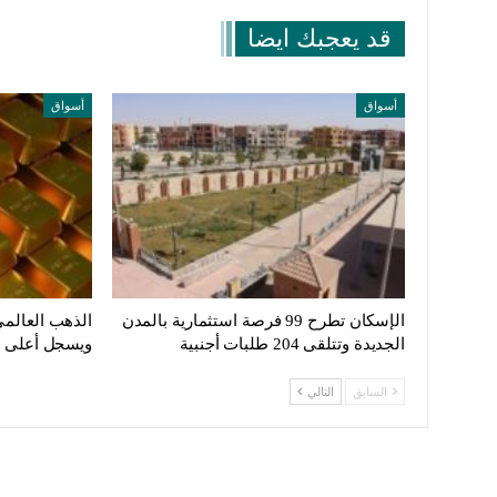
قد يعجبك ايضا
أسواق
أسواق
الإسكان تطرح 99 فرصة استثمارية بالمدن
الجديدة وتتلقى 204 طلبات أجنبية
ويسجل أعلى مستوى
السابق
التالي