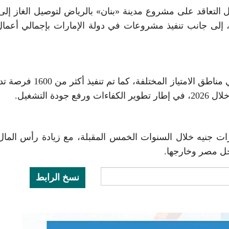
تعاقد على مشروع مدينة «بنان» بالرياض لتوصيل الغاز إلى
 وحدة سكنية بمدة امتياز تصل إلى 33 عامًا، إلى جانب تنفيذ مشروعات في دولة الإمارات بإجمالي أع
أطلقت الشركة مبادرة لتطوير مراكز خدمة العملاء في مناطق الامتياز المختلفة،
لشركة مضاعفة إيراداتها لتصل إلى 8 مليارات جنيه خلال السنوات الخمس المقبلة، مع زيادة رأس ا
نسخ الرابط