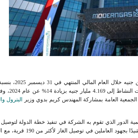
حققت شركة مودرن جاس صافي ربح بلغ 209 ملايين جنيه خلال العام 
49.6% مقارنة بالعام السابق، إلى جانب ارتفاع إيرادا
لجمعية العامة بمشاركة المهندس كريم بدوي وزير
البترول وال
همية الدور الذي تقوم به الشركة في تنفيذ خطة الدولة لتوصيل ا
الطبيعي بالمحافظات، ضمن مبادرة «حياة كريمة»، مشيدًا بجهود العاملين في توصيل ال