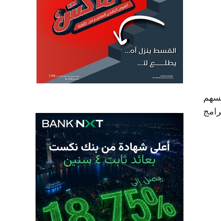
يسهم
رامج