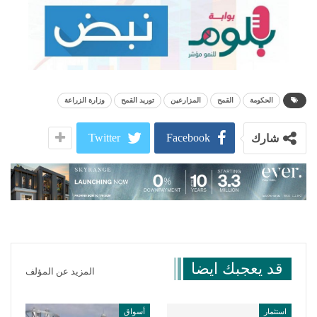
الحكومة
القمح
المزارعين
توريد القمح
وزارة الزراعة
Twitter
Facebook
شارك
قد يعجبك ايضا
المزيد عن المؤلف
استثمار
أسواق