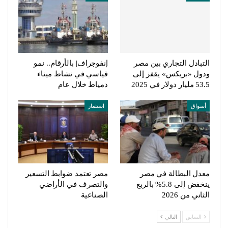
التبادل التجاري بين مصر
إنفوجراف| بالأرقام.. نمو
ودول «بريكس» يقفز إلى
قياسي في نشاط ميناء
53.5 مليار دولار في 2025
دمياط خلال عام
أسواق
استثمار
معدل البطالة في مصر
مصر تعتمد ضوابط التسعير
ينخفض إلى 5.8% بالربع
والتصرف في الأراضي
الثاني من 2026
الصناعية
السابق
التالي