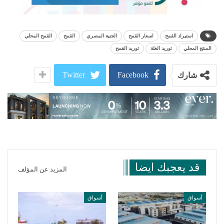
استيراد القمح
اسعار القمح
الجنية المصري
القمح
القمح المحلي
المنتج المحلي
توريد الغلة
توريد القمح
Twitter
Facebook
شارك
قد يعجبك ايضا
المزيد عن المؤلف
أسواق
أسواق