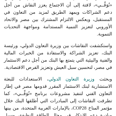
«نُوَفِّــي»، لافتة إلى أن الاجتماع يعزز النقاش من أجل
دعم الشراكات ويمهد الطريق لمزيد من التعاون في
المستقبل، ويعكس الالتزام المشترك بين مصر والاتحاد
الأوروبي لتعزيز التنمية المستدامة ومواجهة التحديات
التنموية.
واستكشفت النقاشات بين وزيرة التعاون الدولي، ورئيسة
البنك، تعزيز الشراكة والاستفادة من الخبرات المالية
والفنية والبيئية التي يتمتع بها البنك من أجل دعم الاستثمار
في مصر، لتحسين سبل العيش وتعزيز الفرص الاقتصادية.
وبحثت
وزيرة التعاون الدولي
، الاستعدادات للبعثة
الاستشارية لبنك الاستثمار المقرر قدومها مصر في إطار
التعاون الفني لتنفيذ مشروعات برنامج «نُوَفِّــي»، كما
تطرقت النقاشات إلى المبادرات التي أطلقها البنك خلال
مؤتمر المناخ COP28، بالإمارات العربية المتحدة، من بينها
مبادرة دعم الابتكار في مجال الطاقة النظيفة، وسبل