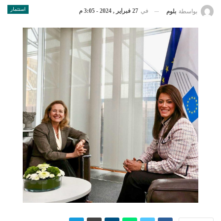
استثمار
في
27 فبراير , 2024 - 3:05 م
بواسطة
بلوم