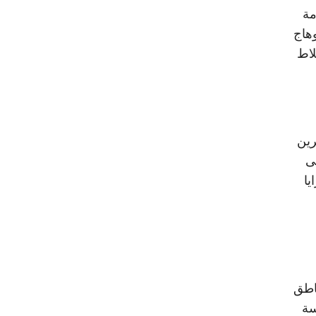
مة
هاج
وبلاط
رين
ى
يا
اطق
سة