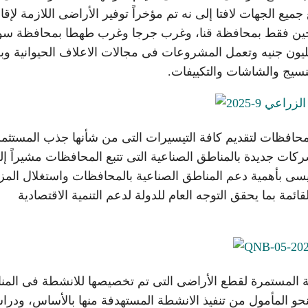
ميع الجهات لافتا إلى نه تم مؤخراً توفير الأراضى اللازمة لإقا
كلاحين فقط بمحافظة قنا، وغرب جرجا وغرب طهطا بمحافظة سو
طاهرة بمحافظة المنيا باستثمارات أكثر من 297 مليون جنيه وتعمل المشروعات فى مجالات الاعلاف الحيوانية 
لنسيج والشاشات والتكييفات.
لمحافظات لتقديم كافة التيسيرات التى من شأنها جذب المستثم
كات جديدة بالمناطق الصناعية التى تتبع المحافظات مشيراً إل
سى بأهمية دعم المناطق الصناعية بالمحافظات واستغلال المزا
مة بما يحقق التوجه العام للدولة لدعم التنمية الاقتصادية
ة المستمرة لقطع الأراضى التى تم تخصيصها للانشطة فى المن
لنحو المأمول من تنفيذ الانشطة المستهدفة منها بالأساس، ودرا