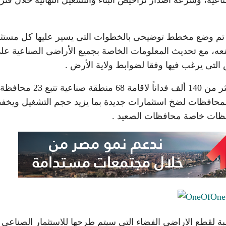
أنه تم وضع مخطط توضيحى بالخطوات التى يسير عليها كل مستث
نعه، مع تحديث المعلومات الخاصة بجميع الأراضى الصناعية عل
التى يرغب فيها وفقا لضوابط ولاية الأرض .
وأشار اللواء محمود شعراوى إلى أن الوزارة وفرت أكثر من 140 ألف فداناً لاقامة 68 منطقة صناعية تتبع 23 محافظة
ى المحافظات لضخ استثمارات جديدة بما يزيد حجم التشغيل ويخ
حافظات خاصة محافظات الصعيد .
ة لقطع الاراضى الفضاء التى سيتم طرحها للاستثمار الصناعى