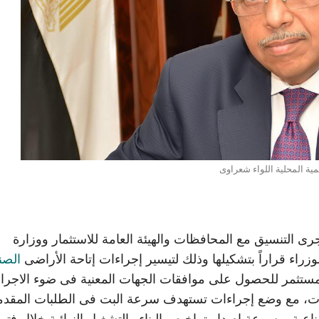
نمية المحلية اللواء شعراوى
رى التنسيق مع المحافظات والهيئة العامة للاستثمار ووزارة
زراء قراراً بتشكيلها وذلك لتيسير إجراءات إتاحة الأراضى
الصن
لمستثمر للحصول على موافقات الجهات المعنية فى ضوء الاجرا
فظات، مع وضع إجراءات تستهدف سرعة البت فى الطلبات المقدم
ة، وسرعة اصدار تراخيص البناء والتشغيل النهائية خلال فتر