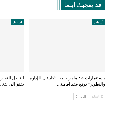
قد يعجبك ايضا
أسواق
استثمار
باستثمارات 2.4 مليار جنيه.. “كابيتال للإدارة
التبادل التجا
والتطوير” توقع عقد إقامة…
يقفز إلى 53.5 مليار دولار في 2025
السابق
التالي