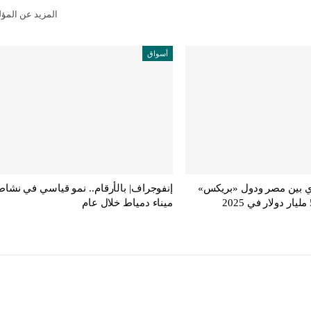
المزيد عن المؤ
أسواق
ري بين مصر ودول «بريكس»
إنفوجراف| بالأرقام.. نمو قياسي في نشاط
ميناء دمياط خلال عام