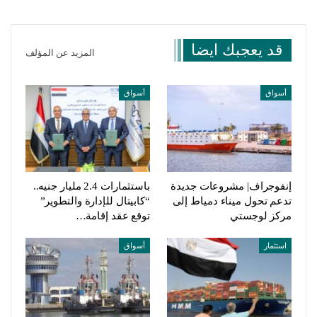
قد يعجبك ايضا
المزيد عن المؤلف
أسواق
أسواق
إنفوجراف| مشروعات جديدة
باستثمارات 2.4 مليار جنيه..
تدعم تحول ميناء دمياط إلى
“كابيتال للإدارة والتطوير”
مركز لوجستي
توقع عقد إقامة…
استثمار
أسواق