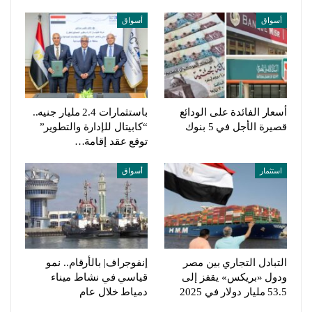
أسواق
أسواق
أسعار الفائدة على الودائع
باستثمارات 2.4 مليار جنيه..
قصيرة الأجل في 5 بنوك
“كابيتال للإدارة والتطوير”
توقع عقد إقامة…
استثمار
أسواق
التبادل التجاري بين مصر
إنفوجراف| بالأرقام.. نمو
ودول «بريكس» يقفز إلى
قياسي في نشاط ميناء
53.5 مليار دولار في 2025
دمياط خلال عام