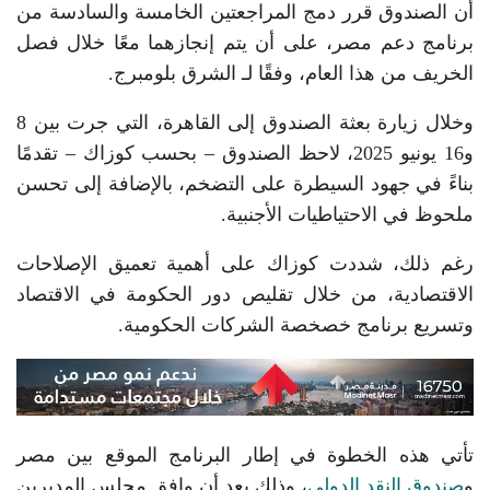
أن الصندوق قرر دمج المراجعتين الخامسة والسادسة من
برنامج دعم مصر، على أن يتم إنجازهما معًا خلال فصل
الخريف من هذا العام، وفقًا لـ الشرق بلومبرج.
وخلال زيارة بعثة الصندوق إلى القاهرة، التي جرت بين 8
و16 يونيو 2025، لاحظ الصندوق – بحسب كوزاك – تقدمًا
بناءً في جهود السيطرة على التضخم، بالإضافة إلى تحسن
ملحوظ في الاحتياطيات الأجنبية.
رغم ذلك، شددت كوزاك على أهمية تعميق الإصلاحات
الاقتصادية، من خلال تقليص دور الحكومة في الاقتصاد
وتسريع برنامج خصخصة الشركات الحكومية.
تأتي هذه الخطوة في إطار البرنامج الموقع بين مصر
و
صندوق النقد الدولي
، وذلك بعد أن وافق مجلس المديرين