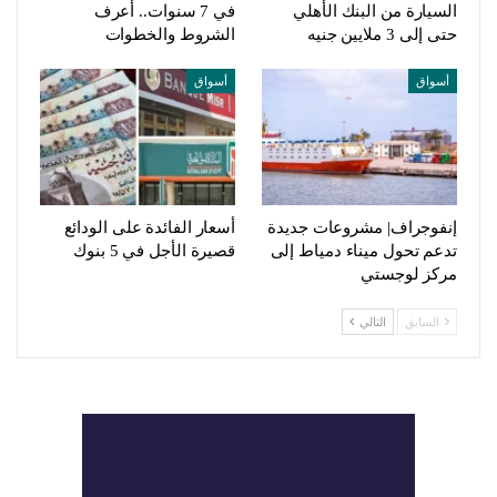
السيارة من البنك الأهلي
في 7 سنوات.. أعرف
حتى إلى 3 ملايين جنيه
الشروط والخطوات
أسواق
أسواق
إنفوجراف| مشروعات جديدة
أسعار الفائدة على الودائع
تدعم تحول ميناء دمياط إلى
قصيرة الأجل في 5 بنوك
مركز لوجستي
السابق
التالي