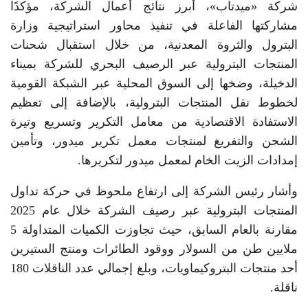
شركة «ميدتاب»، أبرز نتائج أعمال الشركة، مؤكدًا
مشاركتها الفاعلة في تنفيذ محاور استراتيجية وزارة
البترول والثروة المعدنية، من خلال استقبال شحنات
المنتجات البترولية عبر الرصيف البحري للشركة بميناء
الدخيلة، وضخها إلى السوق المحلية عبر الشبكة القومية
لخطوط نقل المنتجات البترولية، بالإضافة إلى تعظيم
الاستفادة الاقتصادية من معامل التكرير وتسريع وتيرة
الشحن والتفريغ لمنتجات معمل تكرير ميدور، وتأمين
إمدادات الزيت الخام لمعمل ميدور لتكريرها.
وأشار رئيس الشركة إلى ارتفاع ملحوظ في حركة تداول
المنتجات البترولية عبر رصيف الشركة خلال عام 2025
مقارنة بالعام السابق، حيث تجاوزت الكميات المتداولة 5
ملايين طن من السولار ووقود الطائرات ومنتج الستيرين
أحد منتجات البتروكيماويات، وبلغ إجمالي عدد الناقلات 180
ناقلة.