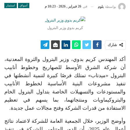
أسواق
استثمار
في
26 فبراير , 2026 - 10:23 م
بواسطة
بلوم
كريم بدوي وزير البترول
شارك
أكد المهندس كريم بدوي، وزير البترول والثروة المعدنية،
أن شركة الشرق الأوسط للصهاريج وخطوط أنابيب
البترول «ميدتاب» تمتلك فرصًا كبيرة لتنمية أنشطتها في
تنفيذ مشروعات البنية الأساسية لخطوط الأنابيب
والمستودعات والتسهيلات الخاصة بتداول البترول الخام
والبتروكيماويات ومنتجاتهما، بما يسهم في تعظيم
الاستفادة من قدرات الشركة وفتح مجالات عمل جديدة.
وأوضح الوزير، خلال الجمعية العامة للشركة لاعتماد نتائج
أعمال عام 2025، أن الدور المتنامي للشركة في تنفيذ