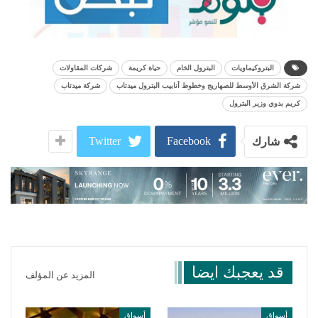
البتروكيماويات
البترول الخام
حياة كريمة
شركات المقاولات
شركة الشرق الأوسط للصهاريج وخطوط أنابيب البترول ميدتاب
شركة ميدتاب
كريم بدوي وزير البترول
Twitter
Facebook
شارك
قد يعجبك ايضا
المزيد عن المؤلف
أسواق
أسواق