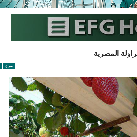
راولة المصرية
أسواق
ا