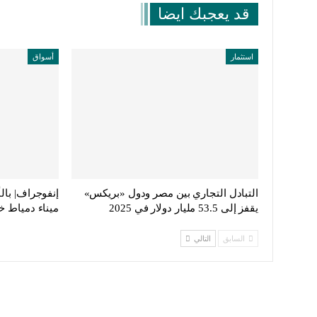
قد يعجبك ايضا
استثمار
أسواق
التبادل التجاري بين مصر ودول «بريكس»
إنفوجراف| بال
يقفز إلى 53.5 مليار دولار في 2025
ميناء دمياط خ
السابق
التالي