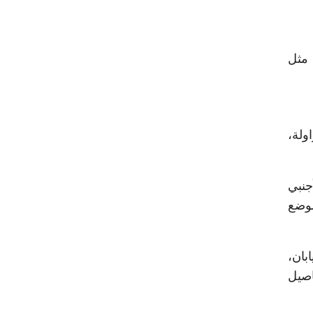
 مثل
ولة،
جنبي
لوضع
بان،
اصيل