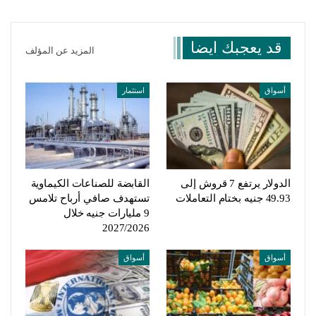
قد يعجبك ايضا
المزيد عن المؤلف
أسواق
استثمار
الدولار يرتفع 7 قروش إلى
القابضة للصناعات الكيماوية
49.93 جنيه بختام التعاملات
تستهدف صافي أرباح تلامس
9 مليارات جنيه خلال
2027/2026
أسواق
أسواق