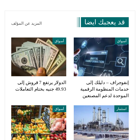
قد يعجبك ايضا
المزيد عن المؤلف
أسواق
أسواق
إنفوجراف – دليلك إلى
الدولار يرتفع 7 قروش إلى
خدمات المنظومة الرقمية
49.93 جنيه بختام التعاملات
الموحدة لدعم المصنعين
استثمار
أسواق