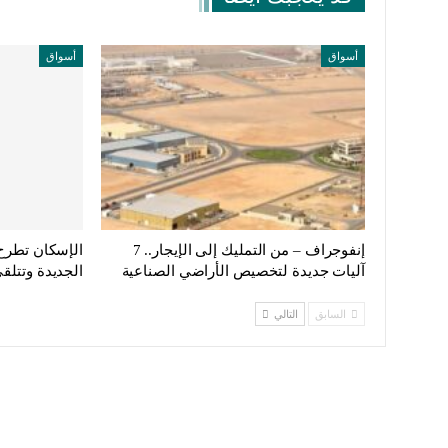
أسواق
أسواق
إنفوجراف – من التمليك إلى الإيجار.. 7
آليات جديدة لتخصيص الأراضي الصناعية
الجديدة وتتلقى 204 طلبات أج
السابق
التالي