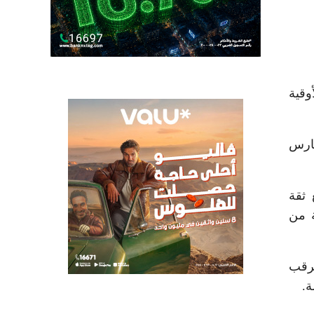
جع الأوقية
 الأول من مارس
 ثقة
ة من
ترقب
ة.