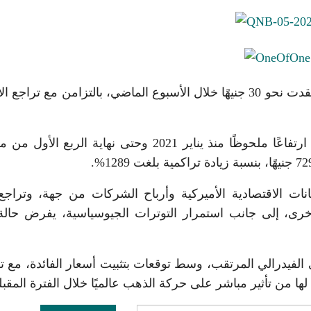
وأشار تقرير «مرصد الذهب» إلى أن السوق المحلية فقدت نحو 30 جنيهًا خلال الأسبوع الماضي، بالتزامن مع ترا
كما أوضح التقرير أن أسعار الذهب في مصر شهدت ارتفاعًا ملحوظًا منذ يناير 2021 وحتى نهاية الربع
نات الاقتصادية الأميركية وأرباح الشركات من جهة، وتراجع
أخرى، إلى جانب استمرار التوترات الجيوسياسية، يفرض حال
 الفيدرالي المرتقب، وسط توقعات بتثبيت أسعار الفائدة، مع 
ا من تأثير مباشر على حركة الذهب عالميًا خلال الفترة المقبل