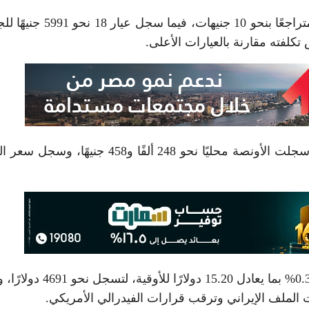
كما بلغ سعر الذهب عيار 21 نحو 6990 جنيهًا للجرام، متراجعًا بنحو 10 جنيهات،
تكلفته مقارنة بالعيارات الأعلى.
وبلغ سعر الجنيه الذهب نحو 55 ألفًا و920 جنيهًا، فيما سجلت الأونصة محليًا نحو 248 ألفًا و458 ج
وعلى الصعيد العالمي، تراجعت أسعار الذهب بنسبة 0.32% بما يعادل 15.20 دول
 الملف الإيراني وترقب قرارات الفيدرالي الأمريكي.