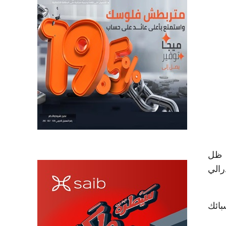
ًا، في ظل
رالي
راء السبائك