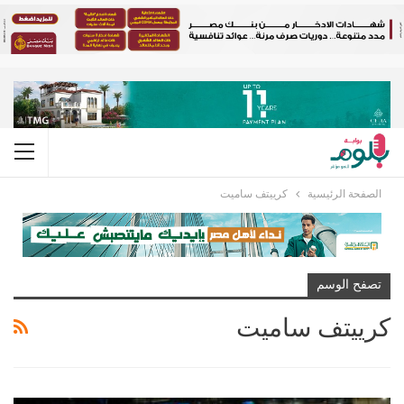
الصفحة الرئيسية
كرييتف ساميت
تصفح الوسم
كرييتف ساميت