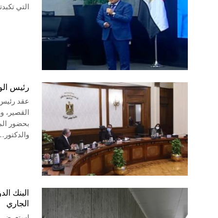
التي تكبدت
رئيس الو
عقد رئيس 
القصير، و
بحضور الم
والدكتور…
الجاري
استعرض ال