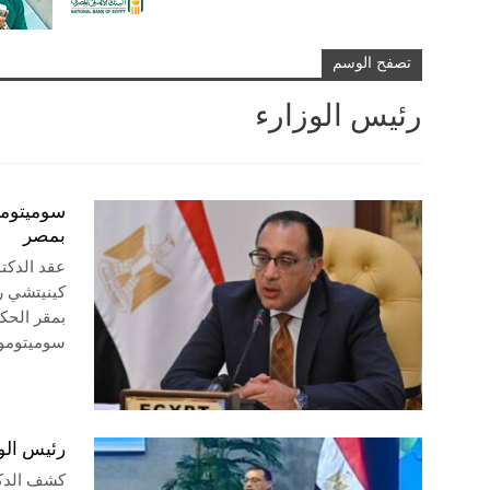
تصفح الوسم
رئيس الوزارء
سوميتومو 
بمصر
عقد الدكت
كينيتشي ر
بمقر الحكو
سوميتومو
رئيس الوزراء: 477 مليار دولار خس
كشف الدكت