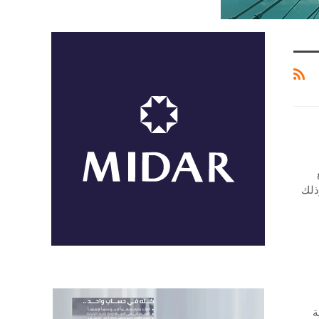
ذلك
ة