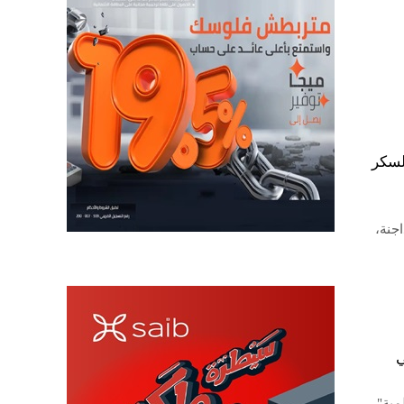
لسكر
جنة،
مالي
مية"