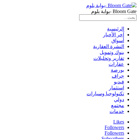
Bloom Gate -بوابة بلوم
الرئيسية
آخر الأخبار
أسواق
النشرة العقارية
بنوك وتمويل
تقارير وتحليلات
عقارات
بورصة
جراف
فيديو
استثمار
تكنولوجيا وسيارات
دولي
مجتمع
خدمات
Likes
Followers
Followers
Subscribers