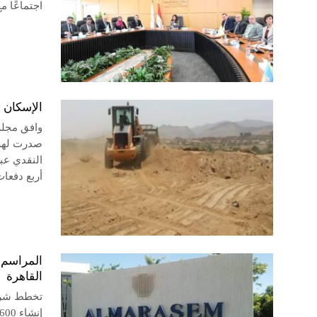
اجتماعًا م
الإسكان 
وافق مجلس
صدرت لهم 
النقدي عب
أربع دفعا
القاهرة