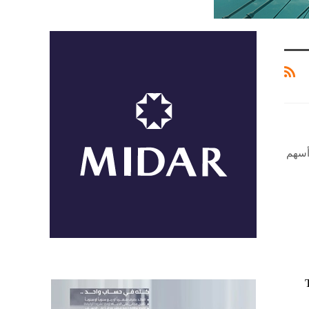
أسهم
حلتي مشروع «The