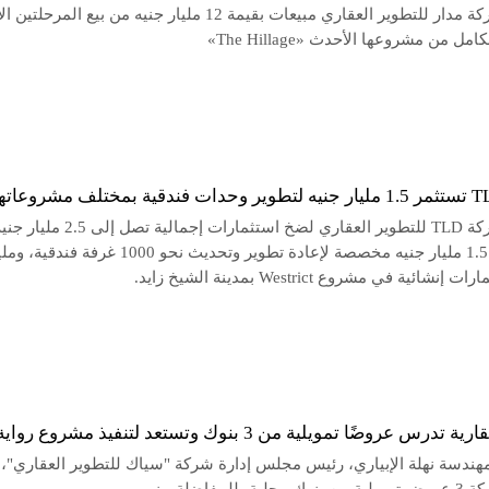
حققت شركة مدار للتطوير العقاري مبيعات بقيمة 12 مليار جنيه من بيع المرحل
امل من مشروعها الأحدث «The Hillage»
تخطط شركة TLD للتطوير العقاري لضخ استثمارات إجمالية تصل إلى 2.5 
تتوزع بين 1.5 مليار جنيه مخصصة لإعادة تطوير وتحديث نحو 1000 غرفة فندقي
شائية في مشروع Westrict بمدينة الشيخ زايد.
درس عروضًا تمويلية من 3 بنوك وتستعد لتنفيذ مشروع رواية
ندسة نهلة الإبياري، رئيس مجلس إدارة شركة "سياك للتطوير العقاري"،