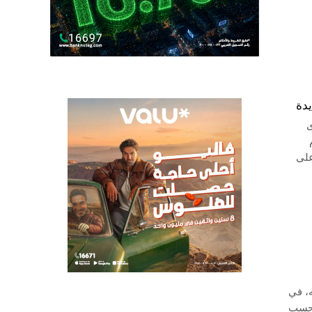
دة
ى
على
 يعادل نحو 5.6 مليار جنيه، في
 بحسب