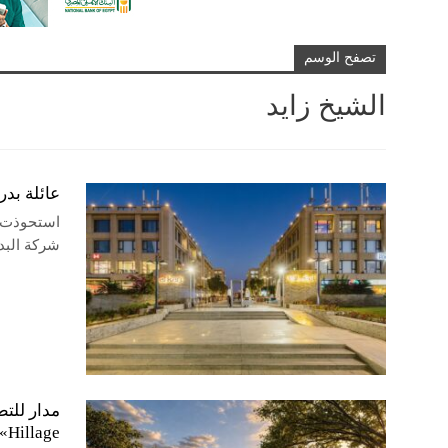
تصفح الوسم
الشيخ زايد
عائلة بدر ا
استحوذت ع
شركة البدر
Hillage»