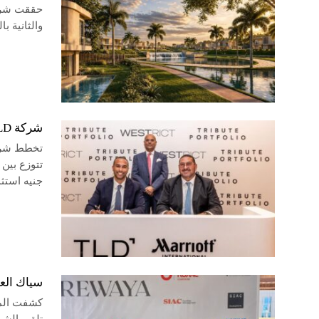
والثانية بالك
شركة TLD تستثمر 1.5 مليار جنيه لتطوير وحدات فندقية بمختلف مشروعاتها
جنيه استثمارات إن
سياك العقارية ت
كشفت المه