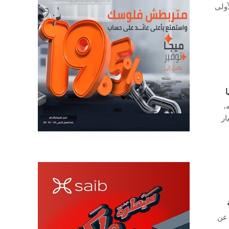
تين الأولى
مليار جنيه،
ة، ومليار
 عن